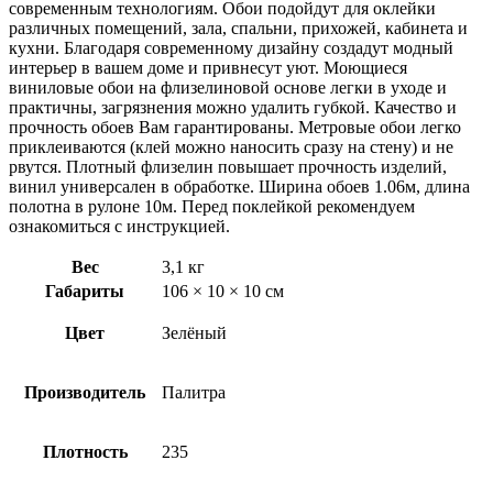
Тропикал
современным технологиям. Обои подойдут для оклейки
Шейдз
различных помещений, зала, спальни, прихожей, кабинета и
кухни. Благодаря современному дизайну создадут модный
интерьер в вашем доме и привнесут уют. Моющиеся
виниловые обои на флизелиновой основе легки в уходе и
практичны, загрязнения можно удалить губкой. Качество и
прочность обоев Вам гарантированы. Метровые обои легко
приклеиваются (клей можно наносить сразу на стену) и не
рвутся. Плотный флизелин повышает прочность изделий,
винил универсален в обработке. Ширина обоев 1.06м, длина
полотна в рулоне 10м. Перед поклейкой рекомендуем
ознакомиться с инструкцией.
Вес
3,1 кг
Габариты
106 × 10 × 10 см
Цвет
Зелёный
Производитель
Палитра
Плотность
235