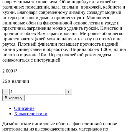
современным технологиям. Обои подойдут для оклейки
различных помещений, зала, спальни, прихожей, кабинета и
кухни. Благодаря современному дизайну создадут модный
интерьер в вашем доме и привнесут уют. Моющиеся
виниловые обои на флизелиновой основе легки в уходе и
практичны, загрязнения можно удалить губкой. Качество и
прочность обоев Вам гарантированы. Метровые обои легко
приклеиваются (клей можно наносить сразу на стену) и не
рвутся. Плотный флизелин повышает прочность изделий,
винил универсален в обработке. Ширина обоев 1.06м, длина
полотна в рулоне 10м. Перед поклейкой рекомендуем
ознакомиться с инструкцией.
2 000
₽
26 в наличии
Количество
товара
В корзину
Обои
71973-
Описание
17
Характеристики
Палитра
Home
Дизайнерские виниловые обои на флизелиновой основе
Color
изготовлены из высококачественных материалов по