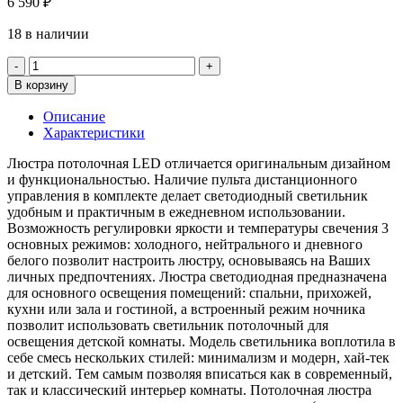
6 590
₽
18 в наличии
Количество
товара
В корзину
Люстра
светодиодная
Описание
YH1251/4
Характеристики
Люстра потолочная LED отличается оригинальным дизайном
и функциональностью. Наличие пульта дистанционного
управления в комплекте делает светодиодный светильник
удобным и практичным в ежедневном использовании.
Возможность регулировки яркости и температуры свечения 3
основных режимов: холодного, нейтрального и дневного
белого позволит настроить люстру, основываясь на Ваших
личных предпочтениях. Люстра светодиодная предназначена
для основного освещения помещений: спальни, прихожей,
кухни или зала и гостиной, а встроенный режим ночника
позволит использовать светильник потолочный для
освещения детской комнаты. Модель светильника воплотила в
себе смесь нескольких стилей: минимализм и модерн, хай-тек
и детский. Тем самым позволяя вписаться как в современный,
так и классический интерьер комнаты. Потолочная люстра