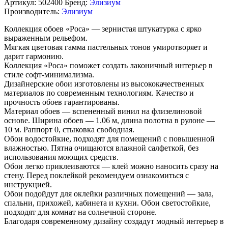
Артикул:
502400
Бренд:
Элизиум
Производитель:
Элизиум
Коллекция обоев «Роса» — зернистая штукатурка с ярко
выраженным рельефом.
Мягкая цветовая гамма пастельных тонов умиротворяет и
дарит гармонию.
Коллекция «Роса» поможет создать лаконичный интерьер в
стиле софт-минимализма.
Дизайнерские обои изготовлены из высококачественных
материалов по современным технологиям. Качество и
прочность обоев гарантированы.
Материал обоев — вспененный винил на флизелиновой
основе. Ширина обоев — 1.06 м, длина полотна в рулоне —
10 м. Раппорт 0, стыковка свободная.
Обои водостойкие, подходят для помещений с повышенной
влажностью. Пятна очищаются влажной салфеткой, без
использования моющих средств.
Обои легко приклеиваются — клей можно наносить сразу на
стену. Перед поклейкой рекомендуем ознакомиться с
инструкцией.
Обои подойдут для оклейки различных помещений — зала,
спальни, прихожей, кабинета и кухни. Обои светостойкие,
подходят для комнат на солнечной стороне.
Благодаря современному дизайну создадут модный интерьер в