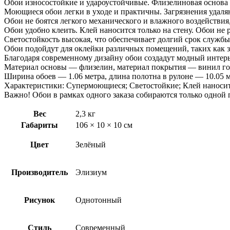
Обои износостойкие и удароустойчивые. Флизелиновая основа 
Моющиеся обои легки в уходе и практичны. Загрязнения удаля
Обои не боятся легкого механического и влажного воздействия
Обои удобно клеить. Клей наносится только на стену. Обои не 
Светостойкость высокая, что обеспечивает долгий срок службы
Обои подойдут для оклейки различных помещений, таких как за
Благодаря современному дизайну обои создадут модный интерь
Материал основы — флизелин, материал покрытия — винил го
Ширина обоев — 1.06 метра, длина полотна в рулоне — 10.05 м
Характеристики: Супермоющиеся; Светостойкие; Клей наносит
Важно! Обои в рамках одного заказа собираются только одной 
Вес
2,3 кг
Габариты
106 × 10 × 10 см
Цвет
Зелёный
Производитель
Элизиум
Рисунок
Однотонный
Стиль
Современный