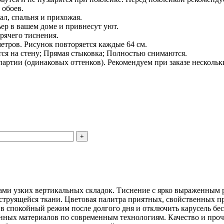
 обоев.
л, спальня и прихожая.
ер в вашем доме и привнесут уют.
рячего тиснения.
етров. Рисунок повторяется каждые 64 см.
ся на стену; Прямая стыковка; Полностью снимаются.
партии (одинаковых оттенков). Рекомендуем при заказе несколь
ами узких вертикальных складок. Тиснение с ярко выраженным 
труящейся ткани. Цветовая палитра приятных, свойственных пр
 в спокойный режим после долгого дня и отключить карусель бе
нных материалов по современным технологиям. Качество и проч