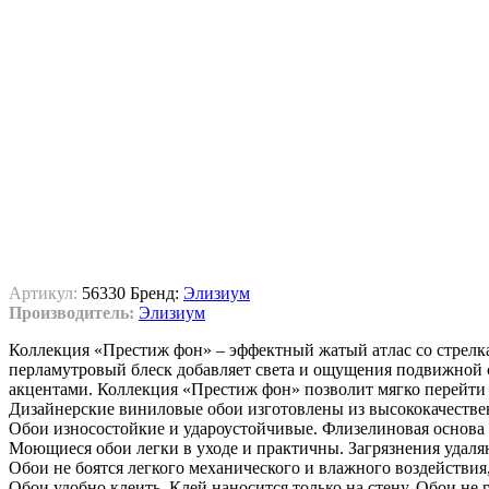
Артикул:
56330
Бренд:
Элизиум
Производитель:
Элизиум
Коллекция «Престиж фон» – эффектный жатый атлас со стрелк
перламутровый блеск добавляет света и ощущения подвижной с
акцентами. Коллекция «Престиж фон» позволит мягко перейти
Дизайнерские виниловые обои изготовлены из высококачестве
Обои износостойкие и удароустойчивые. Флизелиновая основа 
Моющиеся обои легки в уходе и практичны. Загрязнения удаля
Обои не боятся легкого механического и влажного воздействия
Обои удобно клеить. Клей наносится только на стену. Обои не 