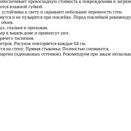
обеспечивает превосходную стойкость к повреждениям и загряз
ются влажной губкой.
, устойчивы к свету и скрывают небольшие неровности стен.
рвутся и не пузырятся при поклейке. Перед поклейкой рекоменду
 обоев.
л, спальня и прихожая.
ер в вашем доме и привнесут уют.
рячего тиснения.
етров. Рисунок повторяется каждые 64 см.
ся на стену; Прямая стыковка; Полностью снимаются.
партии (одинаковых оттенков). Рекомендуем при заказе несколь