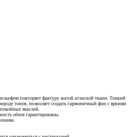
рельефом повторяет фактуру жатой атласной ткани. Тонкий
ироде тонов, позволяет создать гармоничный фон с яркими
спокойных мыслей.
ность обоев гарантированы.
нениям.
ется ознакомиться с инструкцией.