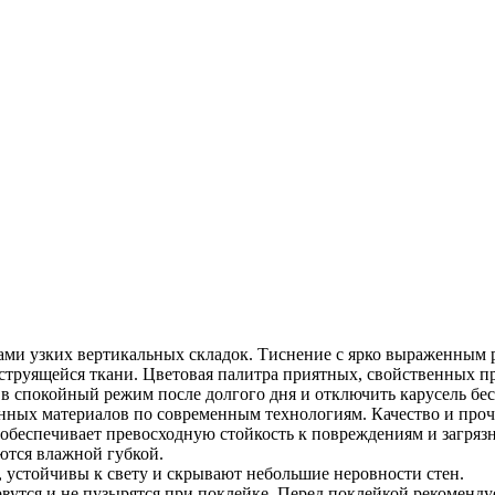
ами узких вертикальных складок. Тиснение с ярко выраженным 
труящейся ткани. Цветовая палитра приятных, свойственных пр
 в спокойный режим после долгого дня и отключить карусель бе
нных материалов по современным технологиям. Качество и проч
обеспечивает превосходную стойкость к повреждениям и загряз
ются влажной губкой.
, устойчивы к свету и скрывают небольшие неровности стен.
рвутся и не пузырятся при поклейке. Перед поклейкой рекоменду