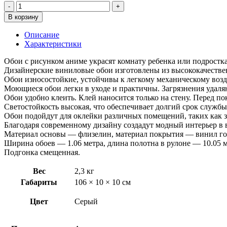
Количество
товара
В корзину
Обои
Артекс
Описание
11167-
Характеристики
01
Аниме
Обои c рисунком аниме украсят комнату ребенка или подростка
Дизайнерские виниловые обои изготовлены из высококачестве
Обои износостойкие, устойчивы к легкому механическому возд
Моющиеся обои легки в уходе и практичны. Загрязнения удаля
Обои удобно клеить. Клей наносится только на стену. Перед п
Светостойкость высокая, что обеспечивает долгий срок службы
Обои подойдут для оклейки различных помещений, таких как за
Благодаря современному дизайну создадут модный интерьер в 
Материал основы — флизелин, материал покрытия — винил го
Ширина обоев — 1.06 метра, длина полотна в рулоне — 10.05 м
Подгонка смещенная.
Вес
2,3 кг
Габариты
106 × 10 × 10 см
Цвет
Серый