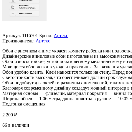
Артикул:
1116701
Бренд:
Артекс
Производитель:
Артекс
Обои c рисунком аниме украсят комнату ребенка или подростка
Дизайнерские виниловые обои изготовлены из высококачестве
Обои износостойкие, устойчивы к легкому механическому возд
Моющиеся обои легки в уходе и практичны. Загрязнения удаля
Обои удобно клеить. Клей наносится только на стену. Перед п
Светостойкость высокая, что обеспечивает долгий срок службы
Обои подойдут для оклейки различных помещений, таких как за
Благодаря современному дизайну создадут модный интерьер в 
Материал основы — флизелин, материал покрытия — винил го
Ширина обоев — 1.06 метра, длина полотна в рулоне — 10.05 м
Подгонка смещенная.
2 200
₽
66 в наличии