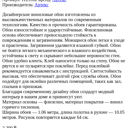
Производитель:
Артекс
Дизайнерские виниловые обои изготовлены из
высококачественных материалов по современным
технологиям. Качество и прочность обоев гарантированы.
Обои износостойкие и удароустойчивые. Флизелиновая
основа обеспечивает превосходную стойкость к
повреждениям и загрязнениям. Моющиеся обои легки в уходе
и практичны. Загрязнения удаляются влажной губкой. Обои
не боятся легкого механического и влажного воздействия,
устойчивы к свету и скрывают небольшие неровности стен.
Обои удобно клеить. Клей наносится только на стену. Обои не
рвутся и не пузырятся при поклейке. Перед поклейкой
рекомендуется ознакомиться с инструкцией. Светостойкость
высокая, что обеспечивает долгий срок службы обоев. Обои
подойдут для оклейки различных помещений, таких как зал,
спальня и прихожая.
Благодаря современному дизайну обои создадут модный
интерьер в вашем доме и привнесут уют.
Материал основы — флизелин, материал покрытия — винил
горячего тиснения.
Ширина обоев — 1.06 метра, длина полотна в рулоне — 10.05
метров. Рисунок повторяется каждые 64 см.
2 200
₽