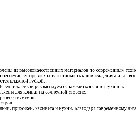
влены из высококачественных материалов по современным техно
обеспечивает превосходную стойкость к повреждениям и загряз
ются влажной губкой.
 Перед поклейкой рекомендуем ознакомиться с инструкцией.
ачены для комнат на солнечной стороне.
рячего тиснения.
етров.
ьни, прихожей, кабинета и кухни. Благодаря современному диз