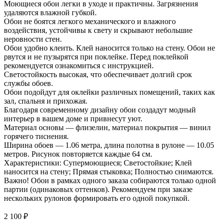
Моющиеся обои легки в уходе и практичны. Загрязнения
удаляются влажной губкой.
Обои не боятся легкого механического и влажного
воздействия, устойчивы к свету и скрывают небольшие
неровности стен.
Обои удобно клеить. Клей наносится только на стену. Обои не
рвутся и не пузырятся при поклейке. Перед поклейкой
рекомендуется ознакомиться с инструкцией.
Светостойкость высокая, что обеспечивает долгий срок
службы обоев.
Обои подойдут для оклейки различных помещений, таких как
зал, спальня и прихожая.
Благодаря современному дизайну обои создадут модный
интерьер в вашем доме и привнесут уют.
Материал основы — флизелин, материал покрытия — винил
горячего тиснения.
Ширина обоев — 1.06 метра, длина полотна в рулоне — 10.05
метров. Рисунок повторяется каждые 64 см.
Характеристики: Супермоющиеся; Светостойкие; Клей
наносится на стену; Прямая стыковка; Полностью снимаются.
Важно! Обои в рамках одного заказа собираются только одной
партии (одинаковых оттенков). Рекомендуем при заказе
нескольких рулонов формировать его одной покупкой.
2 100
₽