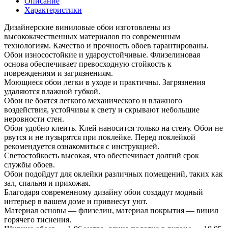
Описание
60670-
Характеристики
06
It`s
Дизайнерские виниловые обои изготовлены из
My
высококачественных материалов по современным
Room
технологиям. Качество и прочность обоев гарантированы.
Обои износостойкие и удароустойчивые. Флизелиновая
основа обеспечивает превосходную стойкость к
повреждениям и загрязнениям.
Моющиеся обои легки в уходе и практичны. Загрязнения
удаляются влажной губкой.
Обои не боятся легкого механического и влажного
воздействия, устойчивы к свету и скрывают небольшие
неровности стен.
Обои удобно клеить. Клей наносится только на стену. Обои не
рвутся и не пузырятся при поклейке. Перед поклейкой
рекомендуется ознакомиться с инструкцией.
Светостойкость высокая, что обеспечивает долгий срок
службы обоев.
Обои подойдут для оклейки различных помещений, таких как
зал, спальня и прихожая.
Благодаря современному дизайну обои создадут модный
интерьер в вашем доме и привнесут уют.
Материал основы — флизелин, материал покрытия — винил
горячего тиснения.