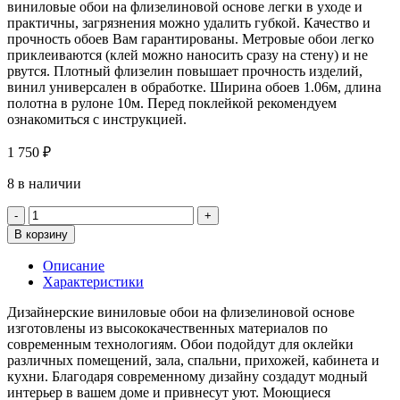
виниловые обои на флизелиновой основе легки в уходе и
практичны, загрязнения можно удалить губкой. Качество и
прочность обоев Вам гарантированы. Метровые обои легко
приклеиваются (клей можно наносить сразу на стену) и не
рвутся. Плотный флизелин повышает прочность изделий,
винил универсален в обработке. Ширина обоев 1.06м, длина
полотна в рулоне 10м. Перед поклейкой рекомендуем
ознакомиться с инструкцией.
1 750
₽
8 в наличии
Количество
товара
В корзину
Обои
Палитра
Описание
71775-
Характеристики
14
Miramare
Дизайнерские виниловые обои на флизелиновой основе
изготовлены из высококачественных материалов по
современным технологиям. Обои подойдут для оклейки
различных помещений, зала, спальни, прихожей, кабинета и
кухни. Благодаря современному дизайну создадут модный
интерьер в вашем доме и привнесут уют. Моющиеся