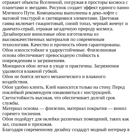
отражает объекты Вселенной, погружая в просторы космоса с
планетами и звездами. Рисунок создает эффект единого панно
Млечного Пути. Компаньоны выполнены в деко-лофте с
матовой текстурой и светящимися элементами. Цветовая
гамма включает гиацинтовый, синий топаз, черный жемчуг и
дымчато-серый, отражая загадочную природу космоса.
Дизайнерские виниловые обои изготовлены из
высококачественных материалов по современным
технологиям. Качество и прочность обоев гарантированы.
Обои износостойкие и удароустойчивые. Флизелиновая
основа обеспечивает превосходную стойкость к
повреждениям и загрязнениям.
Моющиеся обои легки в уходе и практичны. Загрязнения
удаляются влажной губкой.
Обои не боятся легкого механического и влажного
воздействия.
Обои удобно клеить. Клей наносится только на стену. Перед
поклейкой рекомендуем ознакомиться с инструкцией.
Светостойкость высокая, что обеспечивает долгий срок
службы.
Материал основы — флизелин, материал покрытия — винил
горячего тиснения.
Обои подойдут для оклейки различных помещений, таких как
зал, спальня и прихожая.
Благодаря современному дизайну создадут модный интерьер в