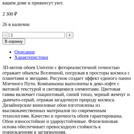
вашем доме и привнесут уют.
2 300
₽
26 в наличии
Количество
товара
В корзину
Обои
Палитра
Описание
72367-
Характеристики
64
Home
3D-мотив обоев Universe с фотореалистичной точностью
Color
отражает объекты Вселенной, погружая в просторы космоса с
Universe
планетами и звездами. Рисунок создает эффект единого панно
Млечного Пути. Компаньоны выполнены в деко-лофте с
матовой текстурой и светящимися элементами. Цветовая
гамма включает гиацинтовый, синий топаз, черный жемчуг и
дымчато-серый, отражая загадочную природу космоса.
Дизайнерские виниловые обои изготовлены из
высококачественных материалов по современным
технологиям. Качество и прочность обоев гарантированы.
Обои износостойкие и удароустойчивые. Флизелиновая
основа обеспечивает превосходную стойкость к
повреждениям и загрязнениям.