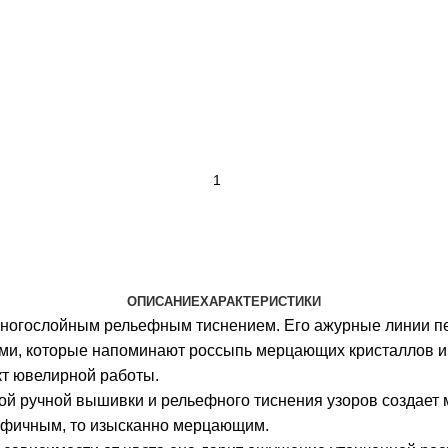
ОПИСАНИЕ
ХАРАКТЕРИСТИКИ
многослойным рельефным тиснением. Его ажурные линии пе
и, которые напоминают россыпь мерцающих кристаллов и с
т ювелирной работы.
 ручной вышивки и рельефного тиснения узоров создает мн
рафичным, то изысканно мерцающим.