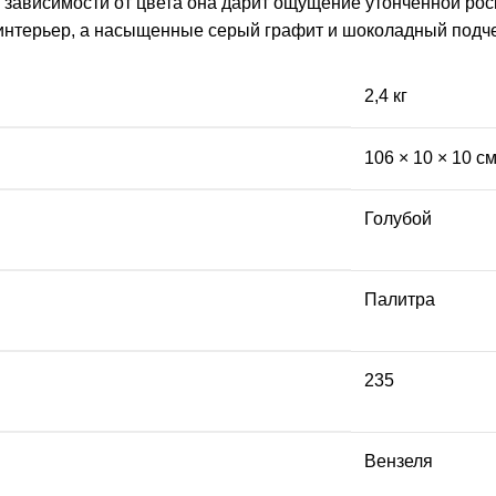
 зависимости от цвета она дарит ощущение утонченной рос
интерьер, а насыщенные серый графит и шоколадный подче
2,4 кг
106 × 10 × 10 с
Голубой
Палитра
235
Вензеля