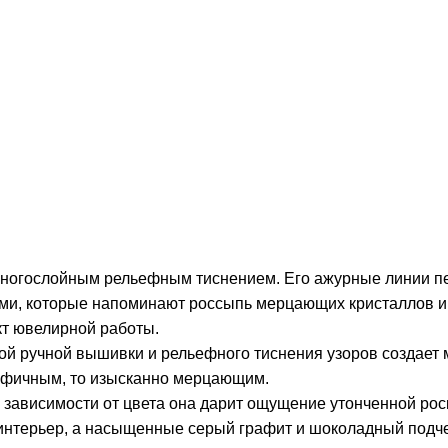
многослойным рельефным тиснением. Его ажурные линии пе
и, которые напоминают россыпь мерцающих кристаллов и с
т ювелирной работы.
 ручной вышивки и рельефного тиснения узоров создает мн
рафичным, то изысканно мерцающим.
 зависимости от цвета она дарит ощущение утонченной рос
интерьер, а насыщенные серый графит и шоколадный подче