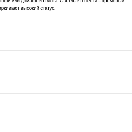
коши или домашнего уюта. Светлые оттенки – кремовый,
ркивают высокий статус.
м