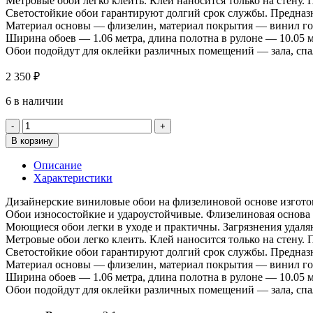
Метровые обои легко клеить. Клей наносится только на стену.
Светостойкие обои гарантируют долгий срок службы. Предназн
Материал основы — флизелин, материал покрытия — винил го
Ширина обоев — 1.06 метра, длина полотна в рулоне — 10.05 м
Обои подойдут для оклейки различных помещений — зала, спал
2 350
₽
6 в наличии
Количество
товара
В корзину
Обои
Wallsecret
Описание
9136-
Характеристики
03
Karelia
Дизайнерские виниловые обои на флизелиновой основе изгото
Обои износостойкие и удароустойчивые. Флизелиновая основа 
Моющиеся обои легки в уходе и практичны. Загрязнения удаля
Метровые обои легко клеить. Клей наносится только на стену.
Светостойкие обои гарантируют долгий срок службы. Предназн
Материал основы — флизелин, материал покрытия — винил го
Ширина обоев — 1.06 метра, длина полотна в рулоне — 10.05 м
Обои подойдут для оклейки различных помещений — зала, спал