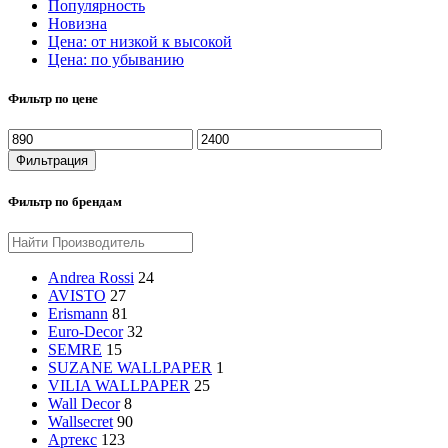
Популярность
Новизна
Цена: от низкой к высокой
Цена: по убыванию
Фильтр по цене
Фильтрация
Фильтр по брендам
Andrea Rossi
24
AVISTO
27
Erismann
81
Euro-Decor
32
SEMRE
15
SUZANE WALLPAPER
1
VILIA WALLPAPER
25
Wall Decor
8
Wallsecret
90
Артекс
123