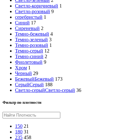
Светло-зеленый
2
Светло-коричневый
1
Светло-розовый
9
серебристый
1
Синий
17
Сиреневый
2
Темно-бежевый
4
Темно-зеленый
3
Темно-розовый
1
Темно-серый
12
Темно-синий
2
Фиолетовый
9
Хром
1
Черный
29
Бежевый
Бежевый
173
Серый
Серый
188
Светло-серый
Светло-серый
36
Фильтр по плотности
150
21
180
31
235
458